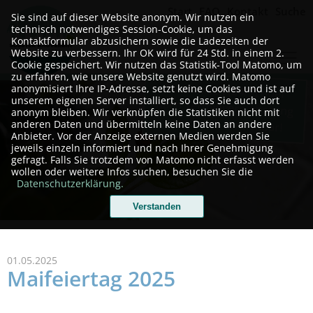
Start
FAQ
Kontakt
Suche
Sie sind auf dieser Website anonym. Wir nutzen ein
technisch notwendiges Session-Cookie, um das
Kontaktformular abzusichern sowie die Ladezeiten der
Website zu verbessern. Ihr OK wird für 24 Std. in einem 2.
Cookie gespeichert. Wir nutzen das Statistik-Tool Matomo, um
zu erfahren, wie unsere Website genutzt wird. Matomo
Telefonisch (24/7) oder
anonymisiert Ihre IP-Adresse, setzt keine Cookies und ist auf
unserem eigenen Server installiert, so dass Sie auch dort
nach Terminvereinbarung
anonym bleiben. Wir verknüpfen die Statistiken nicht mit
persönlich erreichbar!
anderen Daten und übermitteln keine Daten an andere
Anbieter. Vor der Anzeige externen Medien werden Sie
jeweils einzeln informiert und nach Ihrer Genehmigung
gefragt. Falls Sie trotzdem von Matomo nicht erfasst werden
wollen oder weitere Infos suchen, besuchen Sie die
Datenschutzerklärung.
Verstanden
01.05.2025
Maifeiertag 2025