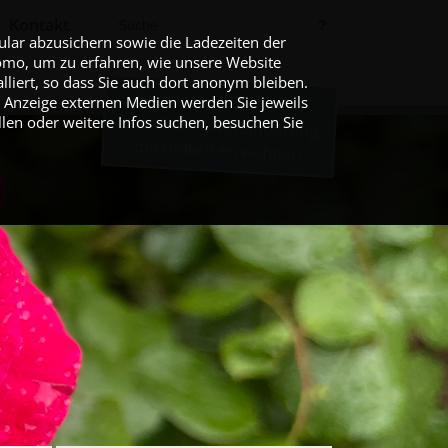
Kontakt
?
lar abzusichern sowie die Ladezeiten der
atomo, um zu erfahren, wie unsere Website
lliert, so dass Sie auch dort anonym bleiben.
Telefonisch (24/7) oder
r Anzeige externen Medien werden Sie jeweils
nach Terminvereinbarung
len oder weitere Infos suchen, besuchen Sie
persönlich erreichbar!