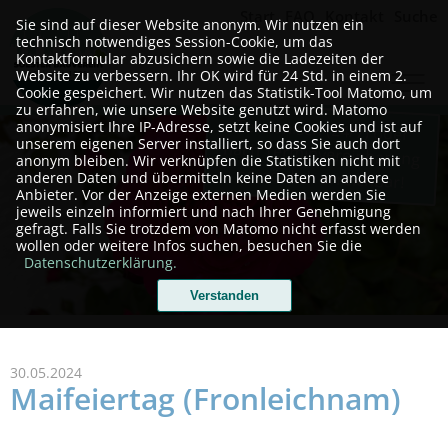
Start
FAQ
Kontakt
Suche
Sie sind auf dieser Website anonym. Wir nutzen ein
technisch notwendiges Session-Cookie, um das
Kontaktformular abzusichern sowie die Ladezeiten der
Website zu verbessern. Ihr OK wird für 24 Std. in einem 2.
Cookie gespeichert. Wir nutzen das Statistik-Tool Matomo, um
zu erfahren, wie unsere Website genutzt wird. Matomo
Telefonisch (24/7) oder
anonymisiert Ihre IP-Adresse, setzt keine Cookies und ist auf
unserem eigenen Server installiert, so dass Sie auch dort
nach Terminvereinbarung
anonym bleiben. Wir verknüpfen die Statistiken nicht mit
persönlich erreichbar!
anderen Daten und übermitteln keine Daten an andere
Anbieter. Vor der Anzeige externen Medien werden Sie
jeweils einzeln informiert und nach Ihrer Genehmigung
gefragt. Falls Sie trotzdem von Matomo nicht erfasst werden
wollen oder weitere Infos suchen, besuchen Sie die
Datenschutzerklärung.
Verstanden
30.05.2024
Maifeiertag (Fronleichnam)